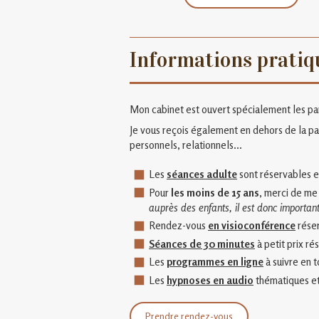
Informations pratiq
Mon cabinet est ouvert spécialement les pare
Je vous reçois également en dehors de la par
personnels, relationnels...
Les
séances adulte
sont réservables e
Pour
les moins de 15 ans
, merci de me
auprès des enfants, il est donc importan
Rendez-vous
en visioconférence
réser
Séances de 30 minutes
à petit prix ré
Les
programmes en ligne
à suivre en 
Les
hypnoses en audio
thématiques et
Prendre rendez-vous