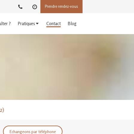
Prendre rendez-vous
lter ?
Pratiques
Contact
Blog
2)
Echangeons par téléphone