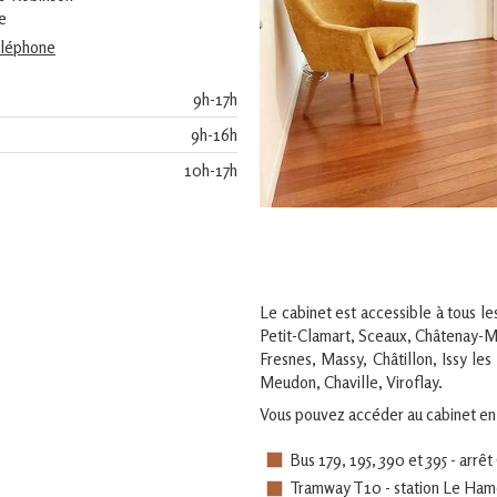
e
téléphone
9h-17h
9h-16h
10h-17h
Le cabinet est accessible à tous le
Petit-Clamart, Sceaux, Châtenay-M
Fresnes, Massy, Châtillon, Issy l
Meudon, Chaville, Viroflay.
Vous pouvez accéder au cabinet en
Bus 179, 195, 390 et 395 - arrê
Tramway T10 - station Le Ha