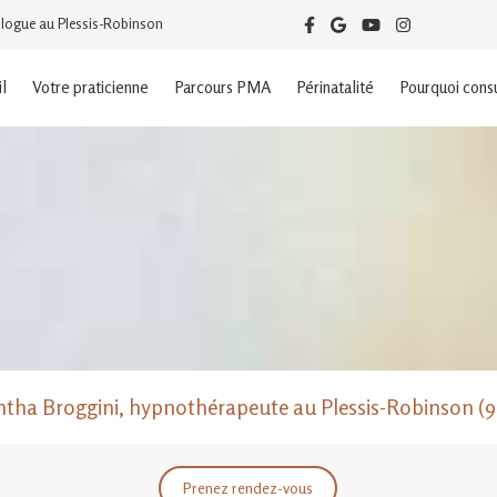
logue au Plessis-Robinson
l
Votre praticienne
Parcours PMA
Périnatalité
Pourquoi consu
tha Broggini, hypnothérapeute au Plessis-Robinson (9
Prenez rendez-vous