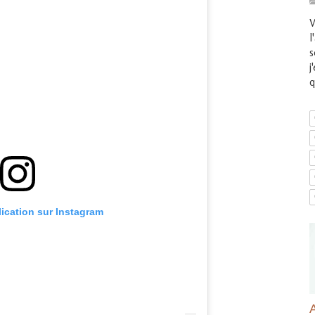
V
l
s
j
q
lication sur Instagram