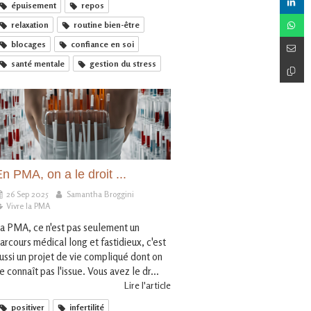
épuisement
repos
relaxation
routine bien-être
blocages
confiance en soi
santé mentale
gestion du stress
n PMA, on a le droit ...
26 Sep 2025
Samantha Broggini
Vivre la PMA
a PMA, ce n'est pas seulement un
arcours médical long et fastidieux, c'est
ussi un projet de vie compliqué dont on
e connaît pas l'issue. Vous avez le dr...
Lire l'article
positiver
infertilité