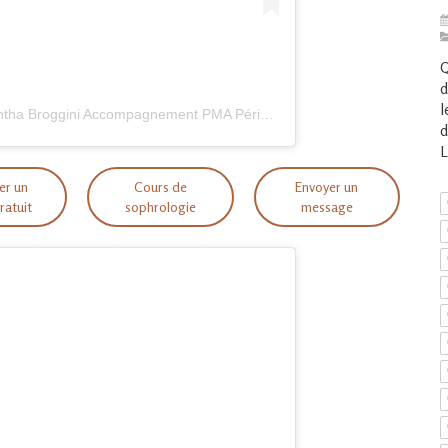
Q
d
l
Une publication partagée par Samantha Broggini Accompagnement PMA Périnatalité (@samantha.pma.perinatalite)
d
L
er un
Cours de
Envoyer un
ratuit
sophrologie
message