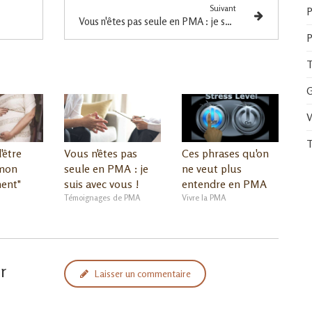
Suivant
P
Vous n'êtes pas seule en PMA : je suis avec vous !
P
T
G
V
T
'être
Vous n'êtes pas
Ces phrases qu'on
 mon
seule en PMA : je
ne veut plus
ent"
suis avec vous !
entendre en PMA
Témoignages de PMA
Vivre la PMA
r
Laisser un commentaire