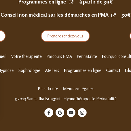
Programmes en ligne
à partir de 39€
Conseil non médical sur les démarches en PMA
30€
Prendre rendez-vous
ueil
Votre thérapeute
Parcours PMA
Périnatalité
Pourquoi consult
ypnose
Sophrologie
Ateliers
Programmes en ligne
Contact
Bl
Plan du site
Mentions légales
©2023 Samantha Broggini - Hypnothérapeute Périnatalité