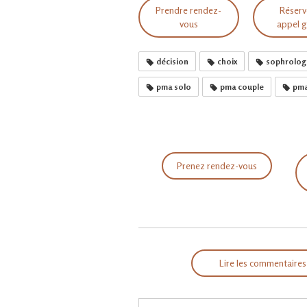
Prendre rendez-
Réserv
vous
appel g
décision
choix
sophrolog
pma solo
pma couple
pma
Prenez rendez-vous
Lire les commentaires