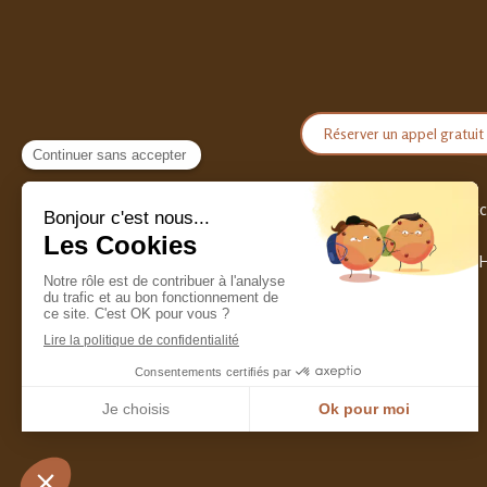
Réserver un appel gratuit
Acc
H