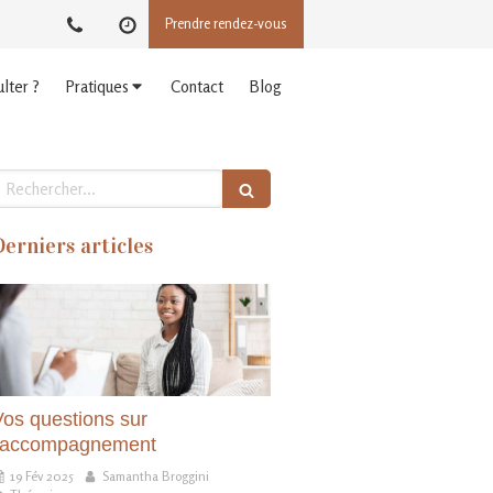
Prendre rendez-vous
lter ?
Pratiques
Contact
Blog
echercher
Derniers articles
Vos questions sur
l'accompagnement
19 Fév 2025
Samantha Broggini