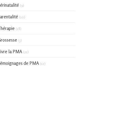
érinatalité
(9)
arentalité
(10)
hérapie
(18)
rossesse
(3)
ivre la PMA
(21)
émoignages de PMA
(12)