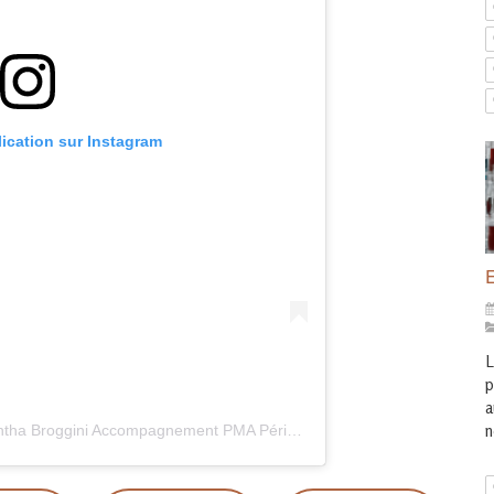
lication sur Instagram
E
L
p
a
n
Une publication partagée par Samantha Broggini Accompagnement PMA Périnatalité (@samantha.pma.perinatalite)