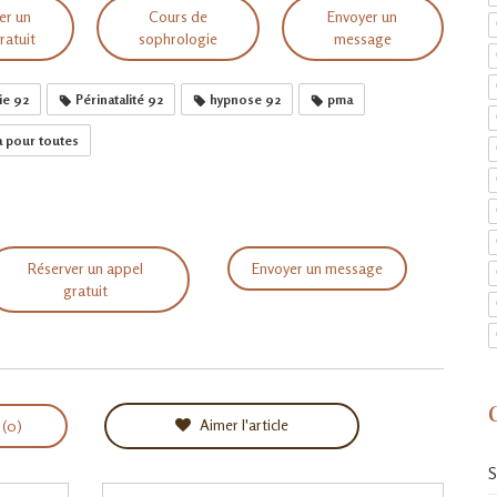
er un
Cours de
Envoyer un
ratuit
sophrologie
message
ie 92
Périnatalité 92
hypnose 92
pma
 pour toutes
Réserver un appel
Envoyer un message
gratuit
Aimer l'article
 (0)
S