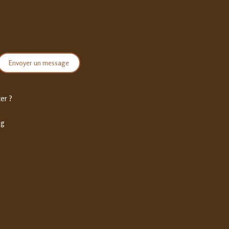
Envoyer un message
er ?
og