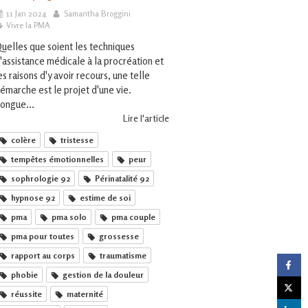
11 Jan 2024
Samantha Broggini
Vivre la PMA
uelles que soient les techniques
'assistance médicale à la procréation et
es raisons d'y avoir recours, une telle
émarche est le projet d'une vie.
ongue...
Lire l'article
colère
tristesse
tempêtes émotionnelles
peur
sophrologie 92
Périnatalité 92
hypnose 92
estime de soi
pma
pma solo
pma couple
pma pour toutes
grossesse
rapport au corps
traumatisme
phobie
gestion de la douleur
réussite
maternité