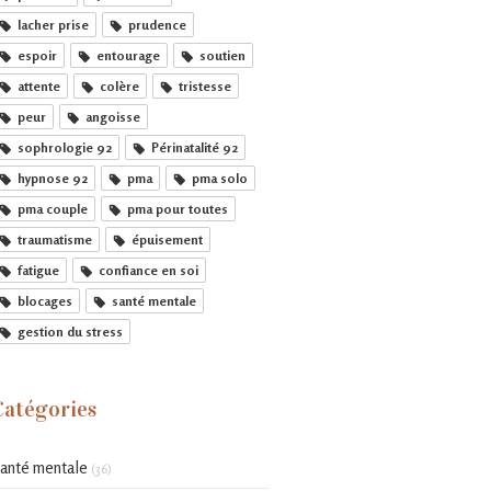
lacher prise
prudence
espoir
entourage
soutien
attente
colère
tristesse
peur
angoisse
sophrologie 92
Périnatalité 92
hypnose 92
pma
pma solo
pma couple
pma pour toutes
traumatisme
épuisement
fatigue
confiance en soi
blocages
santé mentale
gestion du stress
Catégories
anté mentale
(36)