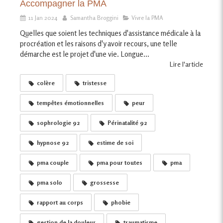
Accompagner la PMA
11 Jan 2024
Samantha Broggini
Vivre la PMA
Quelles que soient les techniques d'assistance médicale à la
procréation et les raisons d'y avoir recours, une telle
démarche est le projet d'une vie. Longue...
Lire l'article
colère
tristesse
tempêtes émotionnelles
peur
sophrologie 92
Périnatalité 92
hypnose 92
estime de soi
pma couple
pma pour toutes
pma
pma solo
grossesse
rapport au corps
phobie
gestion de la douleur
traumatisme