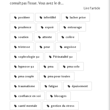
connaît pas l'issue. Vous avez le dr...
Lire l'article
positiver
infertilité
lacher prise
prudence
espoir
entourage
soutien
attente
colère
tristesse
peur
angoisse
sophrologie 92
Périnatalité 92
hypnose 92
pma
pma solo
pma couple
pma pour toutes
traumatisme
fatigue
épuisement
confiance en soi
blocages
santé mentale
gestion du stress