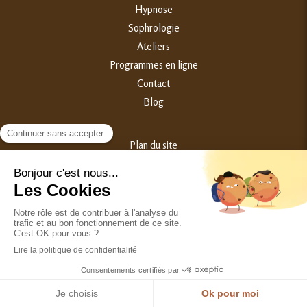
Hypnose
Sophrologie
Ateliers
Programmes en ligne
Contact
Blog
Plan du site
Mentions légales
©2023 Samantha Broggini - Hypnothérapeute Périnatalité
Création et référencement du site par Simplébo
Ce site est parrainé par la
Chambre Syndicale de la Sophrologie