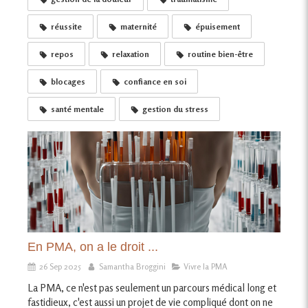
réussite
maternité
épuisement
repos
relaxation
routine bien-être
blocages
confiance en soi
santé mentale
gestion du stress
En PMA, on a le droit ...
26 Sep 2025
Samantha Broggini
Vivre la PMA
La PMA, ce n'est pas seulement un parcours médical long et
fastidieux, c'est aussi un projet de vie compliqué dont on ne