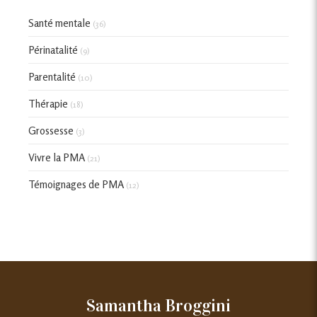
Santé mentale
(36)
Périnatalité
(9)
Parentalité
(10)
Thérapie
(18)
Grossesse
(3)
Vivre la PMA
(21)
Témoignages de PMA
(12)
Samantha Broggini