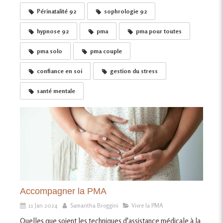
Périnatalité 92
sophrologie 92
hypnose 92
pma
pma pour toutes
pma solo
pma couple
confiance en soi
gestion du stress
santé mentale
Accompagner la PMA
11 Jan 2024
Samantha Broggini
Vivre la PMA
Quelles que soient les techniques d'assistance médicale à la