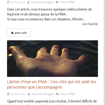
27 Avr 2025
Samantha Broggini
Vivre la PMA
Dans cet article, vous trouverez quelques vidéos pleines de
légèreté et de dérision autour de la PMA.
Si vous vous reconnaissez dans ces situations, n'hésite...
Lire l'article
pma solo
Lâcher-Prise en PMA : Ces clés qui ont aidé les
personnes que j'accompagne
01 Avr 2025
Samantha Broggini
Vivre la PMA
Quand tout semble suspendu à un résultat, il devient difficile de