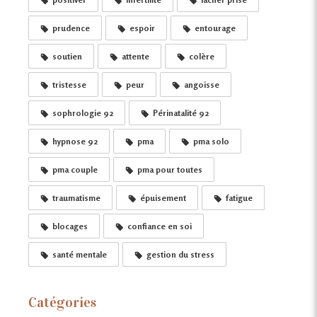
prudence
espoir
entourage
soutien
attente
colère
tristesse
peur
angoisse
sophrologie 92
Périnatalité 92
hypnose 92
pma
pma solo
pma couple
pma pour toutes
traumatisme
épuisement
fatigue
blocages
confiance en soi
santé mentale
gestion du stress
Catégories