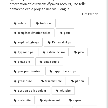
procréation et les raisons d'y avoir recours, une telle
démarche est le projet d'une vie. Longue...
Lire l'article
colère
tristesse
tempêtes émotionnelles
peur
sophrologie 92
Périnatalité 92
hypnose 92
estime de soi
pma
pma solo
pma couple
pma pour toutes
rapport au corps
grossesse
traumatisme
phobie
gestion de la douleur
réussite
maternité
épuisement
repos