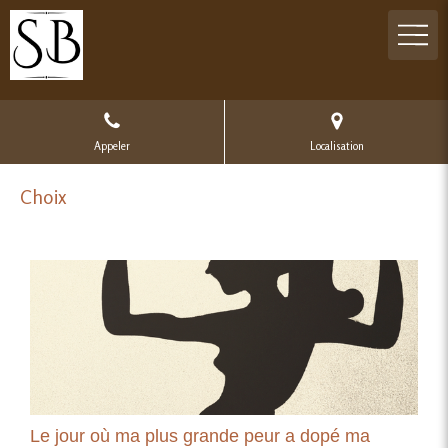
Appeler
Localisation
Choix
Le jour où ma plus grande peur a dopé ma