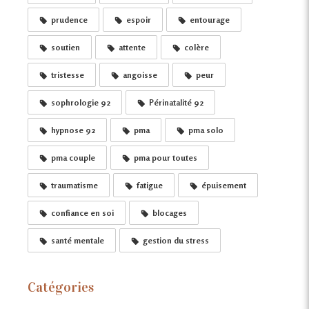
prudence
espoir
entourage
soutien
attente
colère
tristesse
angoisse
peur
sophrologie 92
Périnatalité 92
hypnose 92
pma
pma solo
pma couple
pma pour toutes
traumatisme
fatigue
épuisement
confiance en soi
blocages
santé mentale
gestion du stress
Catégories