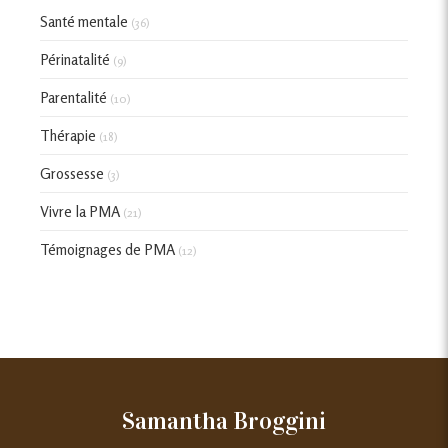
Santé mentale
(36)
Périnatalité
(9)
Parentalité
(10)
Thérapie
(18)
Grossesse
(3)
Vivre la PMA
(21)
Témoignages de PMA
(12)
Samantha Broggini