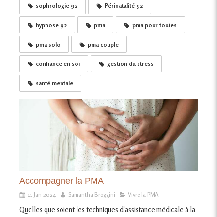
sophrologie 92
Périnatalité 92
hypnose 92
pma
pma pour toutes
pma solo
pma couple
confiance en soi
gestion du stress
santé mentale
Accompagner la PMA
11 Jan 2024
Samantha Broggini
Vivre la PMA
Quelles que soient les techniques d'assistance médicale à la