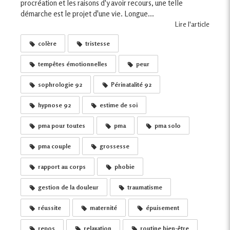
procréation et les raisons d'y avoir recours, une telle
démarche est le projet d'une vie. Longue...
Lire l'article
colère
tristesse
tempêtes émotionnelles
peur
sophrologie 92
Périnatalité 92
hypnose 92
estime de soi
pma pour toutes
pma
pma solo
pma couple
grossesse
rapport au corps
phobie
gestion de la douleur
traumatisme
réussite
maternité
épuisement
repos
relaxation
routine bien-être