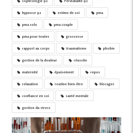
sophrologie 92
Périnatalité 92
hypnose 92
estime de soi
pma
pma solo
pma couple
pma pour toutes
grossesse
rapport au corps
traumatisme
phobie
gestion de la douleur
réussite
maternité
épuisement
repos
relaxation
routine bien-être
blocages
confiance en soi
santé mentale
gestion du stress