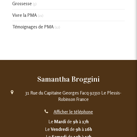
Grossesse
(3)
Vivre la PMA
(21)
Témoignages de PMA
(12)
Samantha Broggini
31 Rue du Capitaine Georges Facq
92350
Le Plessis-
Robinson
France
Afficher le téléphone
Le
Mardi
de
9h
à
17h
Le
Vendredi
de
9h
à
16h
Le
Samedi
de
10h
à
17h