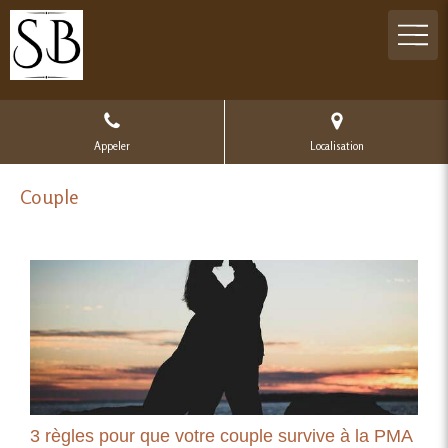
Appeler
Localisation
Couple
3 règles pour que votre couple survive à la PMA