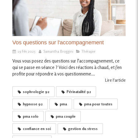
Vos questions sur l'accompagnement
19 Fév 2025
Samantha Broggini
Thérapie
Vous vous posez des questions sur l'accompagnement, ce
qui se passe en séance ? Voici des réactions à chaud, et j'en
profite pour répondre à vos questionneme...
Lire l'article
sophrologie 92
Périnatalité 92
hypnose 92
pma
pma pour toutes
pma solo
pma couple
confiance en soi
gestion du stress