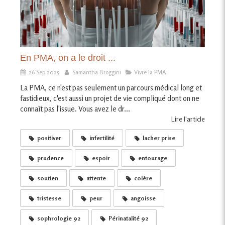
En PMA, on a le droit ...
26 Sep 2025
Samantha Broggini
Vivre la PMA
La PMA, ce n'est pas seulement un parcours médical long et
fastidieux, c'est aussi un projet de vie compliqué dont on ne
connaît pas l'issue. Vous avez le dr...
Lire l'article
positiver
infertilité
lacher prise
prudence
espoir
entourage
soutien
attente
colère
tristesse
peur
angoisse
sophrologie 92
Périnatalité 92