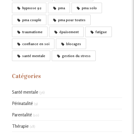
hypnose 92
pma
pma solo
pma couple
pma pour toutes
traumatisme
épuisement
fatigue
confiance en soi
blocages
santé mentale
gestion du stress
Catégories
Santé mentale
(36)
Périnatalité
(9)
Parentalité
(10)
Thérapie
(18)