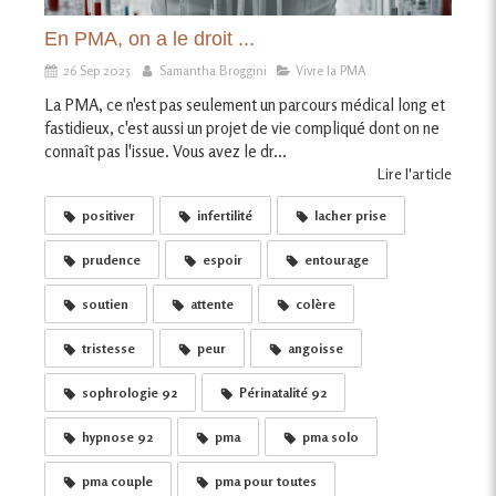
En PMA, on a le droit ...
26 Sep 2025
Samantha Broggini
Vivre la PMA
La PMA, ce n'est pas seulement un parcours médical long et
fastidieux, c'est aussi un projet de vie compliqué dont on ne
connaît pas l'issue. Vous avez le dr...
Lire l'article
positiver
infertilité
lacher prise
prudence
espoir
entourage
soutien
attente
colère
tristesse
peur
angoisse
sophrologie 92
Périnatalité 92
hypnose 92
pma
pma solo
pma couple
pma pour toutes