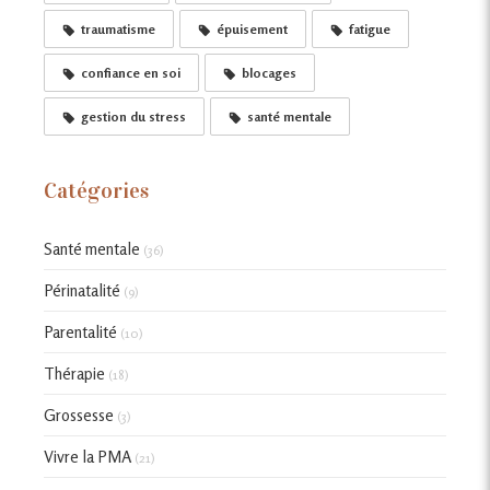
traumatisme
épuisement
fatigue
confiance en soi
blocages
gestion du stress
santé mentale
Catégories
Santé mentale
(36)
Périnatalité
(9)
Parentalité
(10)
Thérapie
(18)
Grossesse
(3)
Vivre la PMA
(21)