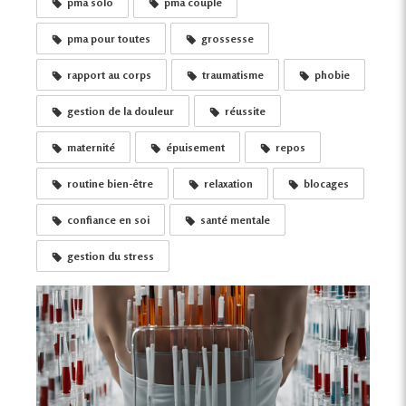
pma solo
pma couple
pma pour toutes
grossesse
rapport au corps
traumatisme
phobie
gestion de la douleur
réussite
maternité
épuisement
repos
routine bien-être
relaxation
blocages
confiance en soi
santé mentale
gestion du stress