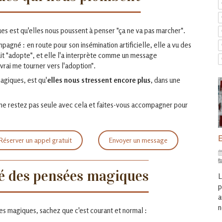
ues est qu'elles nous poussent à penser "ça ne va pas marcher".
pagné : en route pour son insémination artificielle, elle a vu des
ait "adopte", et elle l'a interprète comme un message
vrai me tourner vers l'adoption".
giques, est qu'
elles nous stressent encore plus
, dans une
 ne restez pas seule avec cela et faites-vous accompagner pour
E
Réserver un appel gratuit
Envoyer un message
ité des pensées magiques
L
p
a
n
es magiques, sachez que c'est courant et normal :