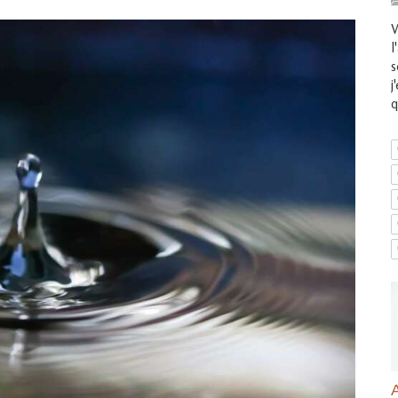
V
l
s
j
q