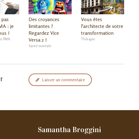
 pas
Des croyances
Vous êtes
MA : je
limitantes ?
l'architecte de votre
ous !
Regardez Vice
transformation
de PMA
Versa 2 !
Thérapie
Santé mentale
r
Laisser un commentaire
Samantha Broggini