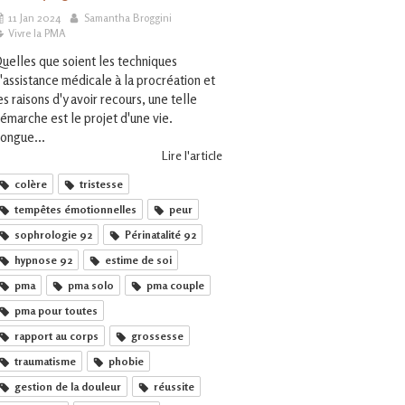
11 Jan 2024
Samantha Broggini
Vivre la PMA
uelles que soient les techniques
'assistance médicale à la procréation et
es raisons d'y avoir recours, une telle
émarche est le projet d'une vie.
ongue...
Lire l'article
colère
tristesse
tempêtes émotionnelles
peur
sophrologie 92
Périnatalité 92
hypnose 92
estime de soi
pma
pma solo
pma couple
pma pour toutes
rapport au corps
grossesse
traumatisme
phobie
gestion de la douleur
réussite