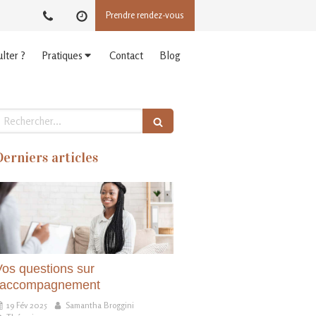
Prendre rendez-vous
lter ?
Pratiques
Contact
Blog
echercher
Derniers articles
Vos questions sur
l'accompagnement
19 Fév 2025
Samantha Broggini