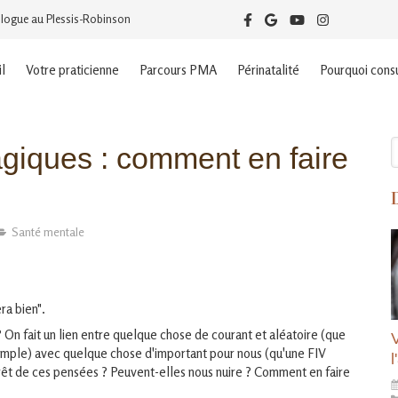
logue au Plessis-Robinson
l
Votre praticienne
Parcours PMA
Périnatalité
Pourquoi consu
R
iques : comment en faire
Santé mentale
era bien".
On fait un lien entre quelque chose de courant et aléatoire (que
xemple) avec quelque chose d'important pour nous (qu'une FIV
érêt de ces pensées ? Peuvent-elles nous nuire ? Comment en faire