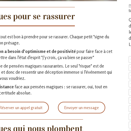
es pour se rassurer
Q
d
l
tout est bon à prendre pour se rassurer. Chaque petit "signe du
d
on présage.
L
on a besoin d'optimisme et de positivité
pour faire face à cet
re dans l'état d'esprit "j'y crois, ça va bien se passer"
e de pensées magiques rassurantes. Le seul "risque" est de
, et donc de ressentir une déception immense si l'événement qui
vous voudriez.
istance
face aux pensées magiques : se rassurer, oui, tout en
certitude absolue.
Réserver un appel gratuit
Envoyer un message
ues qui nous plombent