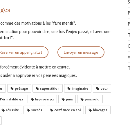
S
ages
P
" comme des motivations à les "faire mentir".
P
rmination pour pouvoir dire, une fois l'enjeu passé, et avec une
T
t tort".
G
Réserver un appel gratuit
Envoyer un message
V
as forcément évidente à mettre en œuvre.
T
us aider à apprivoiser vos pensées magiques.
es
présage
superstition
imaginaire
peur
Périnatalité 92
hypnose 92
pma
pma solo
réussite
succès
confiance en soi
blocages