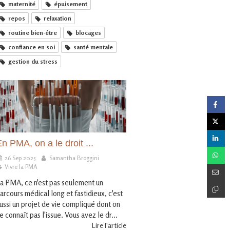
maternité
épuisement
repos
relaxation
routine bien-être
blocages
confiance en soi
santé mentale
gestion du stress
n PMA, on a le droit ...
26 Sep 2025
Samantha Broggini
Vivre la PMA
a PMA, ce n'est pas seulement un
arcours médical long et fastidieux, c'est
ussi un projet de vie compliqué dont on
e connaît pas l'issue. Vous avez le dr...
Lire l'article