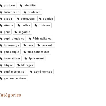
positiver
infertilité
lacher prise
prudence
espoir
entourage
soutien
attente
colère
tristesse
peur
angoisse
sophrologie 92
Périnatalité 92
hypnose 92
pma
pma solo
pma couple
pma pour toutes
traumatisme
épuisement
fatigue
blocages
confiance en soi
santé mentale
gestion du stress
Catégories