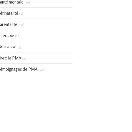
anté mentale
(36)
érinatalité
(9)
arentalité
(10)
hérapie
(18)
rossesse
(3)
ivre la PMA
(21)
émoignages de PMA
(12)