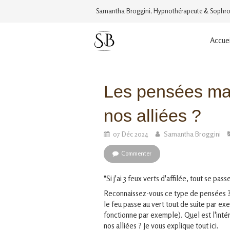
Samantha Broggini, Hypnothérapeute & Sophro
Accuei
Les pensées mag
nos alliées ?
07 Déc 2024
Samantha Broggini
Commenter
"Si j'ai 3 feux verts d'affilée, tout se pass
Reconnaissez-vous ce type de pensées ? 
le feu passe au vert tout de suite par e
fonctionne par exemple). Quel est l'int
nos alliées ? Je vous explique tout ici.