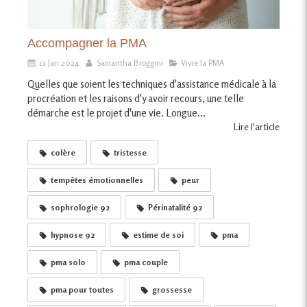
Accompagner la PMA
11 Jan 2024
Samantha Broggini
Vivre la PMA
Quelles que soient les techniques d'assistance médicale à la
procréation et les raisons d'y avoir recours, une telle
démarche est le projet d'une vie. Longue...
Lire l'article
colère
tristesse
tempêtes émotionnelles
peur
sophrologie 92
Périnatalité 92
hypnose 92
estime de soi
pma
pma solo
pma couple
pma pour toutes
grossesse