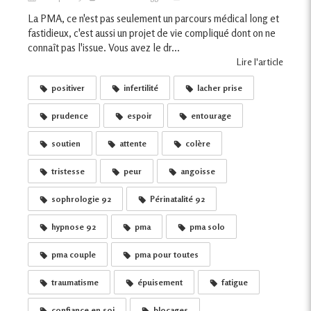
La PMA, ce n'est pas seulement un parcours médical long et
fastidieux, c'est aussi un projet de vie compliqué dont on ne
connaît pas l'issue. Vous avez le dr...
Lire l'article
positiver
infertilité
lacher prise
prudence
espoir
entourage
soutien
attente
colère
tristesse
peur
angoisse
sophrologie 92
Périnatalité 92
hypnose 92
pma
pma solo
pma couple
pma pour toutes
traumatisme
épuisement
fatigue
confiance en soi
blocages