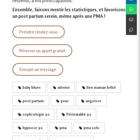
ressentis, à vos préoccupations.
Ensemble, faisons mentir les statistiques, et favorisons
un post partum serein, même après une PMA !
Prendre rendez-vous
Réserver un appel gratuit
Envoyer un message
baby blues
attente
lien maman bébé
post-partum
peur
angoisse
sophrologie 92
Périnatalité 92
hypnose 92
pma
pma solo