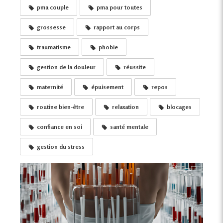
pma couple
pma pour toutes
grossesse
rapport au corps
traumatisme
phobie
gestion de la douleur
réussite
maternité
épuisement
repos
routine bien-être
relaxation
blocages
confiance en soi
santé mentale
gestion du stress