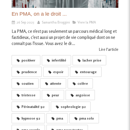
En PMA, on a le droit ...
26 Sep 2025
Samantha Broggini
Vivre la PMA
La PMA, ce n'est pas seulement un parcours médical long et
fastidieux, c'est aussi un projet de vie compliqué dont on ne
connaît pas l'issue. Vous avez le dr...
Lire l'article
positiver
infertilité
lacher prise
prudence
espoir
entourage
soutien
attente
colère
tristesse
peur
angoisse
Périnatalité 92
sophrologie 92
hypnose 92
pma
pma solo
pma couple
pma pour toutes