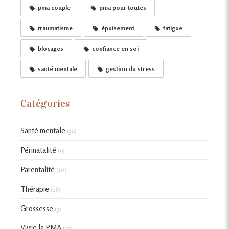
pma couple
pma pour toutes
traumatisme
épuisement
fatigue
blocages
confiance en soi
santé mentale
gestion du stress
Catégories
Santé mentale
(36)
Périnatalité
(9)
Parentalité
(10)
Thérapie
(18)
Grossesse
(3)
Vivre la PMA
(21)