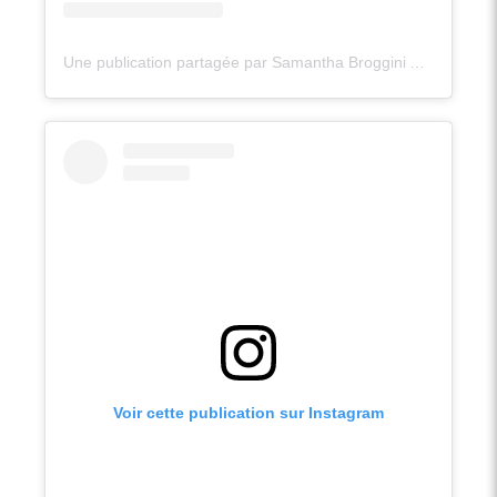
Une publication partagée par Samantha Broggini Accompagnement PMA Périnatalité (@samantha.pma.perinatalite)
Voir cette publication sur Instagram