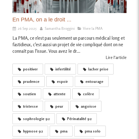
En PMA, on a le droit ...
26 Sep 2025
Samantha Broggini
Vivre la PMA
La PMA, ce n'est pas seulement un parcours médical long et
fastidieux, c'est aussi un projet de vie compliqué dont on ne
connaît pas l'issue. Vous avez le dr...
Lire l'article
positiver
infertilité
lacher prise
prudence
espoir
entourage
soutien
attente
colère
tristesse
peur
angoisse
sophrologie 92
Périnatalité 92
hypnose 92
pma
pma solo