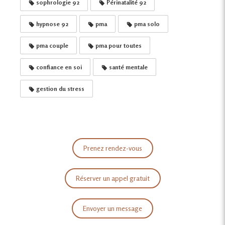
sophrologie 92
Périnatalité 92
hypnose 92
pma
pma solo
pma couple
pma pour toutes
confiance en soi
santé mentale
gestion du stress
Prenez rendez-vous
Réserver un appel gratuit
Envoyer un message