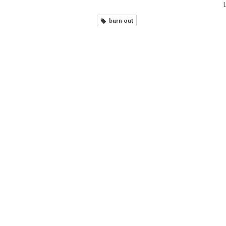
L
burn out