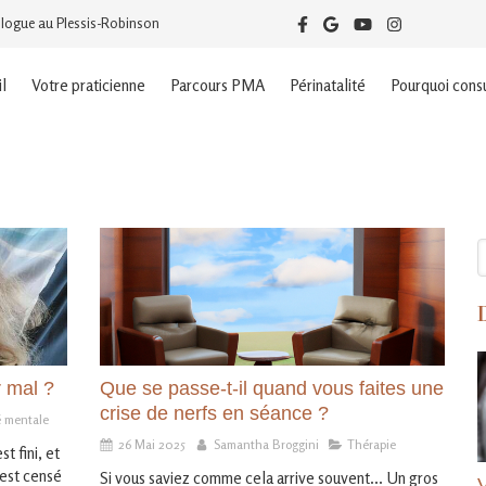
logue au Plessis-Robinson
l
Votre praticienne
Parcours PMA
Périnatalité
Pourquoi consu
R
r mal ?
Que se passe-t-il quand vous faites une
crise de nerfs en séance ?
é mentale
26 Mai 2025
Samantha Broggini
Thérapie
t fini, et
 est censé
Si vous saviez comme cela arrive souvent... Un gros