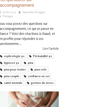
l'accompagnement
19 Fév 2025
Samantha Broggini
Thérapie
ous vous posez des questions sur
'accompagnement, ce qui se passe en
éance ? Voici des réactions à chaud, et
'en profite pour répondre à vos
uestionneme...
Lire l'article
sophrologie 92
Périnatalité 92
hypnose 92
pma
pma pour toutes
pma solo
pma couple
confiance en soi
santé mentale
gestion du stress