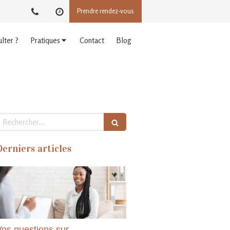
Prendre rendez-vous
lter ?
Pratiques
Contact
Blog
echercher
Derniers articles
Vos questions sur