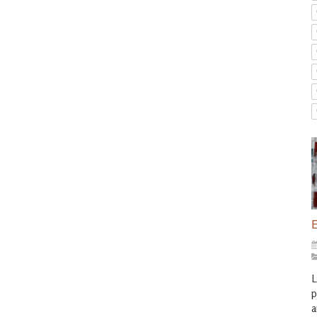
E
L
p
a