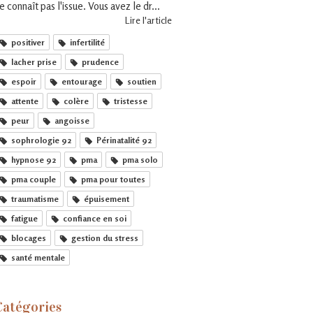
e connaît pas l'issue. Vous avez le dr...
Lire l'article
positiver
infertilité
lacher prise
prudence
espoir
entourage
soutien
attente
colère
tristesse
peur
angoisse
sophrologie 92
Périnatalité 92
hypnose 92
pma
pma solo
pma couple
pma pour toutes
traumatisme
épuisement
fatigue
confiance en soi
blocages
gestion du stress
santé mentale
Catégories