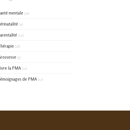
anté mentale
(36)
érinatalité
(9)
arentalité
(10)
hérapie
(18)
rossesse
(3)
ivre la PMA
(21)
émoignages de PMA
(12)