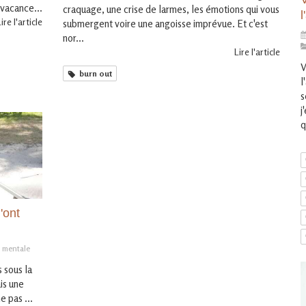
vacance...
craquage, une crise de larmes, les émotions qui vous
ire l'article
submergent voire une angoisse imprévue. Et c'est
nor...
Lire l'article
V
burn out
l
s
j
q
'ont
 mentale
s sous la
ais une
e pas ...