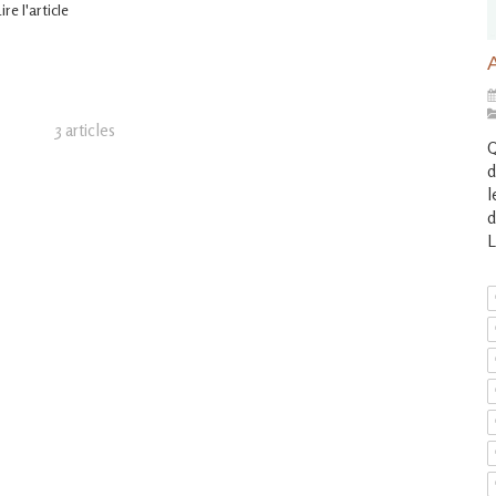
ire l'article
3 articles
Q
d
l
d
L