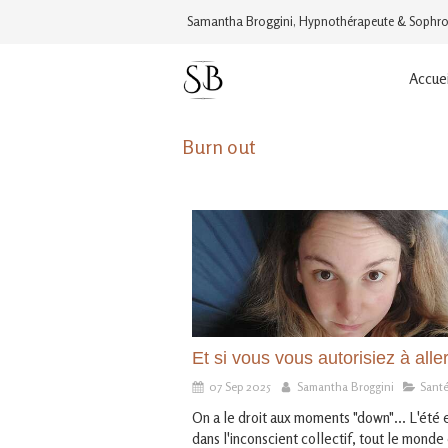
Samantha Broggini, Hypnothérapeute & Sophro
Accuei
Burn out
Et si vous vous autorisiez à alle
07 Sep 2025
Samantha Broggini
Sant
On a le droit aux moments "down"... L'été es
dans l'inconscient collectif, tout le monde