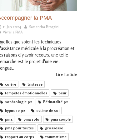
Accompagner la PMA
11 Jan 2024
Samantha Broggini
Vivre la PMA
uelles que soient les techniques
'assistance médicale à la procréation et
es raisons d'y avoir recours, une telle
émarche est le projet d'une vie.
ongue...
Lire l'article
colère
tristesse
tempêtes émotionnelles
peur
sophrologie 92
Périnatalité 92
hypnose 92
estime de soi
pma
pma solo
pma couple
pma pour toutes
grossesse
rapport au corps
traumatisme