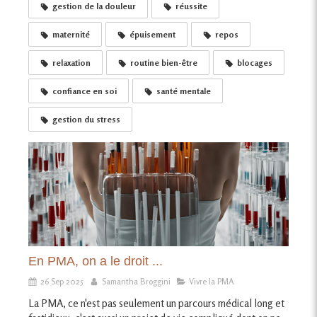
gestion de la douleur
réussite
maternité
épuisement
repos
relaxation
routine bien-être
blocages
confiance en soi
santé mentale
gestion du stress
En PMA, on a le droit ...
26 Sep 2025
Samantha Broggini
Vivre la PMA
La PMA, ce n'est pas seulement un parcours médical long et