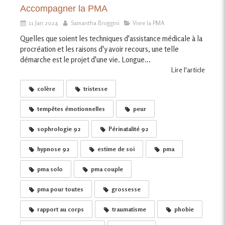
Accompagner la PMA
11 Jan 2024
Samantha Broggini
Vivre la PMA
Quelles que soient les techniques d'assistance médicale à la
procréation et les raisons d'y avoir recours, une telle
démarche est le projet d'une vie. Longue...
Lire l'article
colère
tristesse
tempêtes émotionnelles
peur
sophrologie 92
Périnatalité 92
hypnose 92
estime de soi
pma
pma solo
pma couple
pma pour toutes
grossesse
rapport au corps
traumatisme
phobie