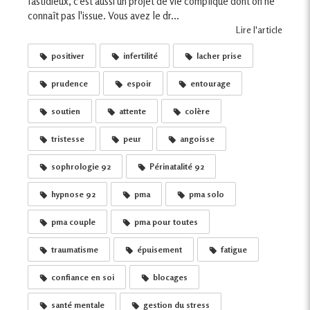
fastidieux, c'est aussi un projet de vie compliqué dont on ne
connaît pas l'issue. Vous avez le dr...
Lire l'article
positiver
infertilité
lacher prise
prudence
espoir
entourage
soutien
attente
colère
tristesse
peur
angoisse
sophrologie 92
Périnatalité 92
hypnose 92
pma
pma solo
pma couple
pma pour toutes
traumatisme
épuisement
fatigue
confiance en soi
blocages
santé mentale
gestion du stress