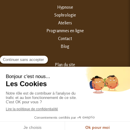
Hypnose
Sophrologie
Ateliers
Programmes en ligne
Contact
Blog
Plan du site
Mentions légales
©2023 Samantha Broggini - Hypnothérapeute Périnatalité
Création et référencement du site par Simplébo
Ce site est parrainé par la
Chambre Syndicale de la Sophrologie