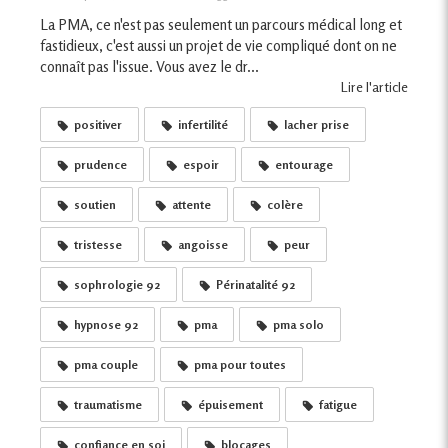
La PMA, ce n'est pas seulement un parcours médical long et
fastidieux, c'est aussi un projet de vie compliqué dont on ne
connaît pas l'issue. Vous avez le dr...
Lire l'article
positiver
infertilité
lacher prise
prudence
espoir
entourage
soutien
attente
colère
tristesse
angoisse
peur
sophrologie 92
Périnatalité 92
hypnose 92
pma
pma solo
pma couple
pma pour toutes
traumatisme
épuisement
fatigue
confiance en soi
blocages