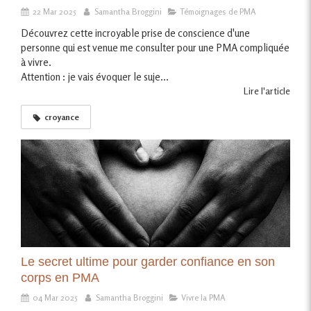
22 Mar 2025
Samantha Broggini
Témoignages de PMA
Découvrez cette incroyable prise de conscience d'une
personne qui est venue me consulter pour une PMA compliquée
à vivre.
Attention : je vais évoquer le suje...
Lire l'article
croyance
Le secret ultime pour garder confiance en son
corps en PMA
04 Mar 2025
Samantha Broggini
Vivre la PMA