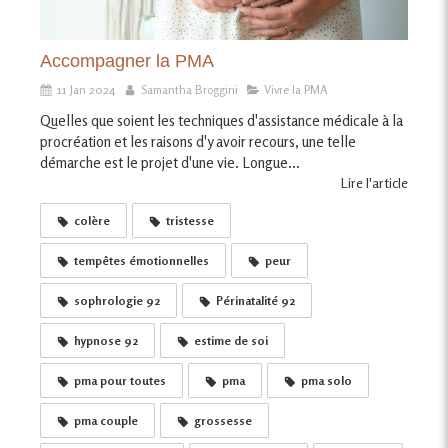
Accompagner la PMA
11 Jan 2024
Samantha Broggini
Vivre la PMA
Quelles que soient les techniques d'assistance médicale à la
procréation et les raisons d'y avoir recours, une telle
démarche est le projet d'une vie. Longue...
Lire l'article
colère
tristesse
tempêtes émotionnelles
peur
sophrologie 92
Périnatalité 92
hypnose 92
estime de soi
pma pour toutes
pma
pma solo
pma couple
grossesse