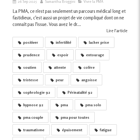
26 Sep 2025
Samantha Broggini
Vivre la PMA
La PMA, ce n'est pas seulement un parcours médical long et
fastidieux, c'est aussi un projet de vie compliqué dont on ne
connaît pas l'issue. Vous avez le dr...
Lire l'article
positiver
infertilité
lacher prise
prudence
espoir
entourage
soutien
attente
colère
tristesse
peur
angoisse
sophrologie 92
Périnatalité 92
hypnose 92
pma
pma solo
pma couple
pma pour toutes
traumatisme
épuisement
fatigue