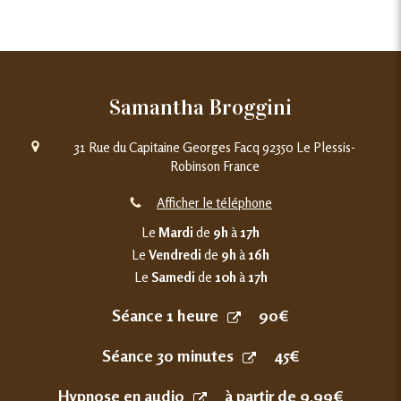
Samantha Broggini
31 Rue du Capitaine Georges Facq
92350
Le Plessis-
Robinson
France
Afficher le téléphone
Le
Mardi
de
9h
à
17h
Le
Vendredi
de
9h
à
16h
Le
Samedi
de
10h
à
17h
Séance 1 heure
90€
Séance 30 minutes
45€
Hypnose en audio
à partir de 9,99€