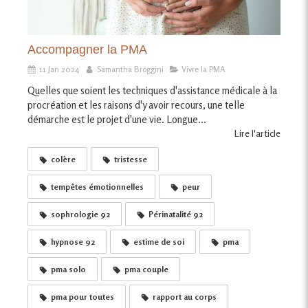
Accompagner la PMA
11 Jan 2024
Samantha Broggini
Vivre la PMA
Quelles que soient les techniques d'assistance médicale à la
procréation et les raisons d'y avoir recours, une telle
démarche est le projet d'une vie. Longue...
Lire l'article
colère
tristesse
tempêtes émotionnelles
peur
sophrologie 92
Périnatalité 92
hypnose 92
estime de soi
pma
pma solo
pma couple
pma pour toutes
rapport au corps