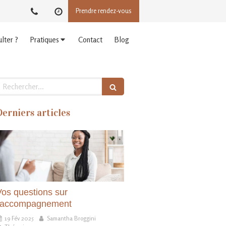
Prendre rendez-vous
lter ?
Pratiques
Contact
Blog
echercher
Derniers articles
Vos questions sur
l'accompagnement
19 Fév 2025
Samantha Broggini