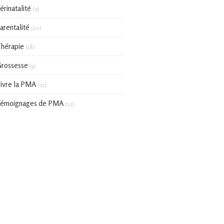
érinatalité
(9)
arentalité
(10)
hérapie
(18)
rossesse
(3)
ivre la PMA
(21)
émoignages de PMA
(12)