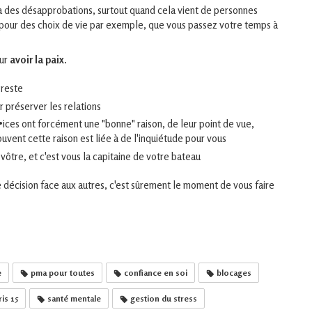
e à des désapprobations, surtout quand cela vient de personnes
 pour des choix de vie par exemple, que vous passez votre temps à
our
avoir la paix
.
 reste
ur préserver les relations
ices ont forcément une "bonne" raison, de leur point de vue,
uvent cette raison est liée à de l'inquiétude pour vous
 vôtre, et c'est vous la capitaine de votre bateau
 décision face aux autres, c'est sûrement le moment de vous faire
e
pma pour toutes
confiance en soi
blocages
is 15
santé mentale
gestion du stress