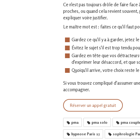
Ce n'est pas toujours drôle de faire fac
proches, ou quand cela revient souvent,
expliquer voire justifier.
Le maître mot est : faites ce qu'il faut p
Gardez ce qu'il y a à garder, jetez le
Évitez le sujet s'il est trop tendu po
Gardez en tête que vos détracteurs•
d'exprimer leur désaccord, et que so
Quoiqu'il arrive, votre choix reste le
Si vous trouvez compliqué d'assumer une
accompagner.
Réserver un appel gratuit
pma
pma solo
pma coupl
hypnose Paris 15
sophrologie Par