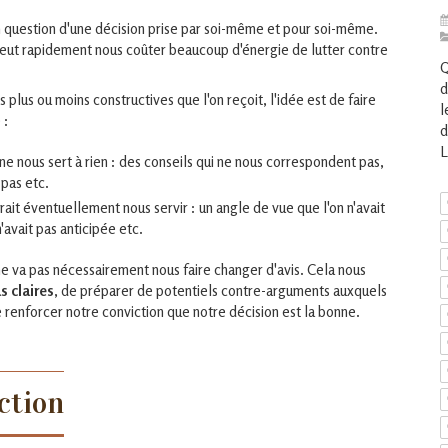
n question d'une décision prise par soi-même et pour soi-même.
peut rapidement nous coûter beaucoup d'énergie de lutter contre
Q
d
s plus ou moins constructives que l'on reçoit, l'idée est de faire
l
 :
d
L
ne nous sert à rien : des conseils qui ne nous correspondent pas,
 pas etc.
rait éventuellement nous servir : un angle de vue que l'on n'avait
'avait pas anticipée etc.
" ne va pas nécessairement nous faire changer d'avis. Cela nous
s claires
, de préparer de potentiels contre-arguments auxquels
 renforcer notre conviction que notre décision est la bonne.
ction