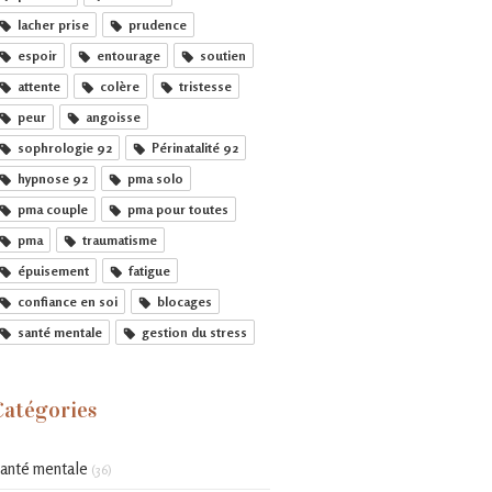
lacher prise
prudence
espoir
entourage
soutien
attente
colère
tristesse
peur
angoisse
sophrologie 92
Périnatalité 92
hypnose 92
pma solo
pma couple
pma pour toutes
pma
traumatisme
épuisement
fatigue
confiance en soi
blocages
santé mentale
gestion du stress
Catégories
anté mentale
(36)