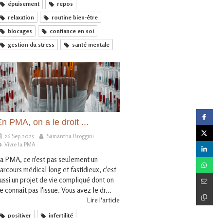
épuisement
repos
relaxation
routine bien-être
blocages
confiance en soi
gestion du stress
santé mentale
n PMA, on a le droit ...
26 Sep 2025
Samantha Broggini
Vivre la PMA
a PMA, ce n'est pas seulement un
arcours médical long et fastidieux, c'est
ussi un projet de vie compliqué dont on
e connaît pas l'issue. Vous avez le dr...
Lire l'article
positiver
infertilité