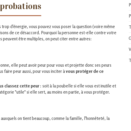
pprobations
P
P
s trop d'énergie, vous pouvez vous poser la question (voire même
T
isons de ce désaccord. Pourquoi la personne est-elle contre votre
G
ns peuvent être multiples, on peut citer entre autres:
V
T
sonne, elle peut avoir peur pour vous et projette donc ses peurs
 faire peur aussi, pour vous inciter à
vous protéger de ce
us classez cette peur
: soit à la poubelle si elle vous est inutile et
tégorie "utile" si elle sert, au moins en partie, à vous protéger.
s auxquels on tient beaucoup, comme la famille, l'honnêteté, la