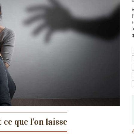
V
l
s
j
q
 ce que l'on laisse