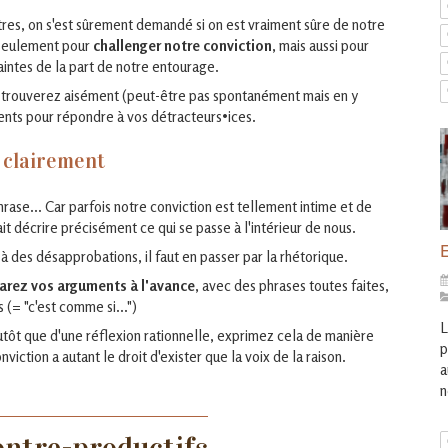
utres, on s'est sûrement demandé si on est vraiment sûre de notre
 seulement pour
challenger notre conviction
, mais aussi pour
aintes de la part de notre entourage.
us trouverez aisément (peut-être pas spontanément mais en y
ents pour répondre à vos détracteurs•ices.
e clairement
ase... Car parfois notre conviction est tellement intime et de
it décrire précisément ce qui se passe à l'intérieur de nous.
E
 à des désapprobations, il faut en passer par la rhétorique.
arez vos arguments à l'avance
, avec des phrases toutes faites,
(= "c'est comme si...")
L
plutôt que d'une réflexion rationnelle, exprimez cela de manière
p
nviction a autant le droit d'exister que la voix de la raison.
a
n