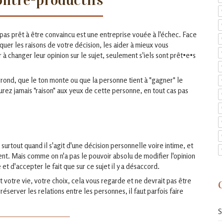
contre-productifs
 pas prêt à être convaincu est une entreprise vouée à l'échec. Face
uer les raisons de votre décision, les aider à mieux vous
changer leur opinion sur le sujet, seulement s'iels sont prêt•e•s
 rond, que le ton monte ou que la personne tient à "gagner" le
aurez jamais "raison" aux yeux de cette personne, en tout cas pas
, surtout quand il s'agit d'une décision personnelle voire intime, et
nt. Mais comme on n'a pas le pouvoir absolu de modifier l'opinion
 et d'accepter le fait que sur ce sujet il y a désaccord.
st votre vie, votre choix, cela vous regarde et ne devrait pas être
réserver les relations entre les personnes, il faut parfois faire
S