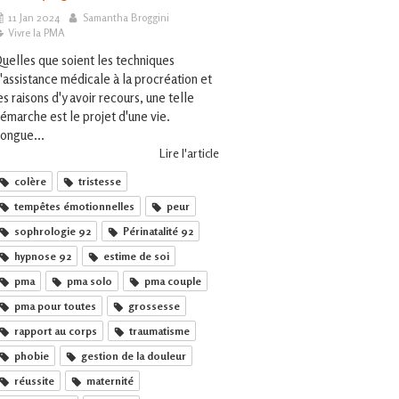
11 Jan 2024
Samantha Broggini
Vivre la PMA
uelles que soient les techniques
'assistance médicale à la procréation et
es raisons d'y avoir recours, une telle
émarche est le projet d'une vie.
ongue...
Lire l'article
colère
tristesse
tempêtes émotionnelles
peur
sophrologie 92
Périnatalité 92
hypnose 92
estime de soi
pma
pma solo
pma couple
pma pour toutes
grossesse
rapport au corps
traumatisme
phobie
gestion de la douleur
réussite
maternité